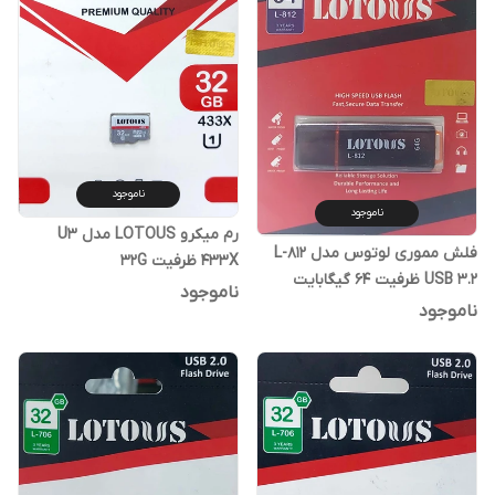
ناموجود
ناموجود
رم میکرو LOTOUS مدل U3
فلش مموری لوتوس مدل L-812
433X ظرفیت 32G
USB 3.2 ظرفیت 64 گیگابایت
ناموجود
ناموجود