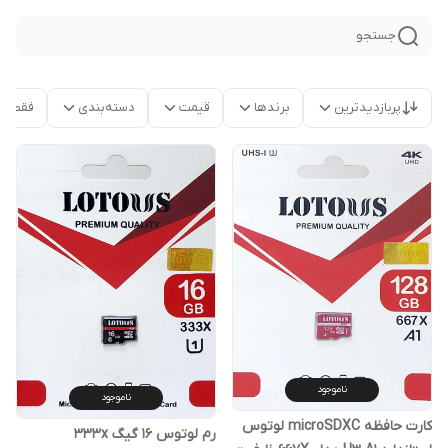
جستجو
پربازدیدترین
برندها
قیمت
دسته‌بندی
فقط م
ناموجود
ناموجود
کارت حافظه‌ microSDXC لوتوس
رم لوتوس 16 گیگ 333x