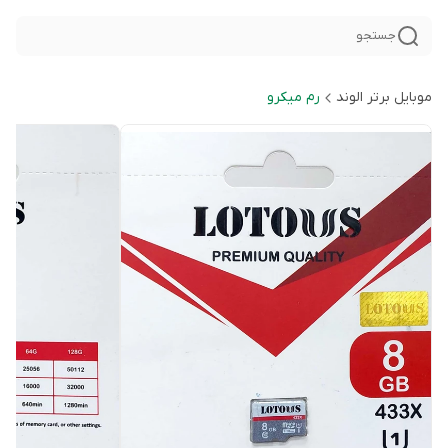
جستجو
موبایل برتر الوند
رم میکرو