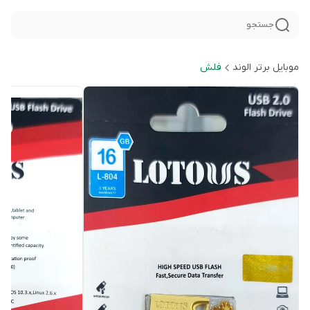
جستجو
موبایل برتر الوند
فلش