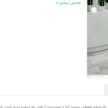
وزن
:
۶۸۵ گرم
نمایش بیشتر
جنس بدنه
:
آلومینیوم
سایر
طراحی‌شده برای کاربران تولید محتوای ویدی
قابلیت‌ها
:
عکاسان آماتور و حرفه‌ای، این پایه امکان
موبایل، دوربین و دوربین‌های اکشن را فراه
می‌کند. با ارتفاع قابل تنظیم و طراحی تلس
به‌راحتی در حالت‌های مختلف فیلم‌برداری، لا
ولاگ یا جلسات آنلاین
ابعاد جمع شده
:
43 × 9 × 10 سانتی‌متر
اقلام همراه
:
دو عدد نگهدارنده گوشی، دفترچه راهنما،
بیشینه ی تحمل وزن
:
تا ۲ کیلوگرم
قابلیت چرخش
:
۳۶۰ درجه
ه نگه دارنده دوربین و موبایل مدل PHL1140 تنها یک پایه‌ی معمولی نیست؛ ابزاری است برای آن‌هایی که