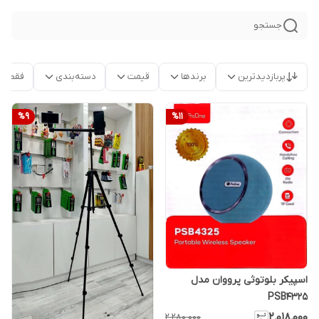
جستجو
پربازدیدترین
برندها
قیمت
دسته‌بندی
فقط م
%
9
%
11
اسپیکر بلوتوثی پرووان مدل
PSB4325
۲٬۰۱۸٬۰۰۰
۲٬۲۸۰٬۰۰۰