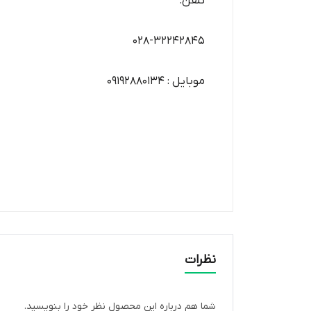
تلفن:
028-32242845
موبایل : 09192880134
نظرات
شما هم درباره این محصول نظر خود را بنویسید.