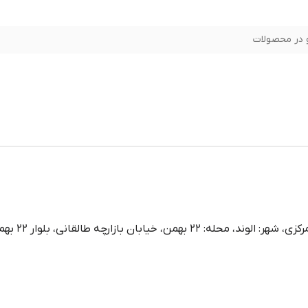
در محصولات
لوار 22 بهمن، پلاک: 0.0، آپادانا، طبقه: 1، واحد: 43،