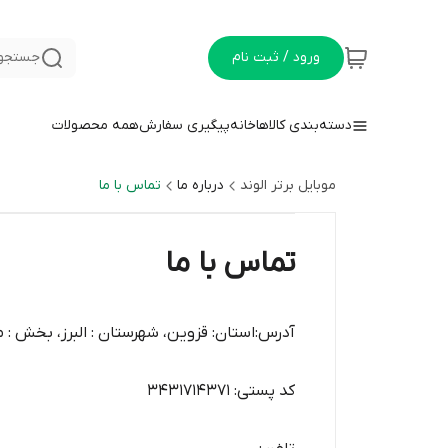
ورود / ثبت نام
جستجو 
دسته‌بندی کالاها
خانه
پیگیری سفارش
همه محصولات
موبایل برتر الوند
درباره ما
تماس با ما
تماس با ما
آدرس:استان: قزوین، شهرستان : البرز، بخش : مرکزی، شهر: الوند، محله: 22 بهمن، خیابان بازارچه طالقانی، ب
کد پستی: 3431714371