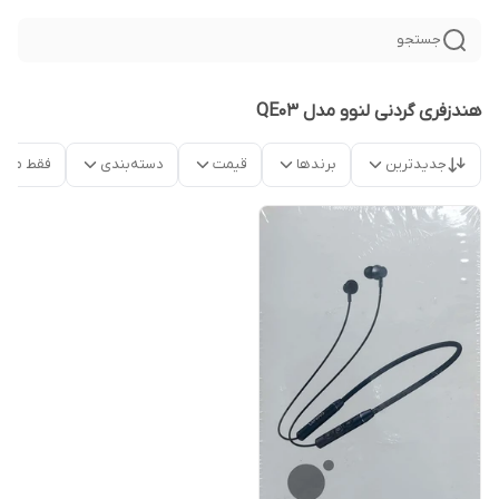
جستجو
هندزفری گردنی لنوو مدل QE03
جدیدترین
برندها
قیمت
دسته‌بندی
فقط محص