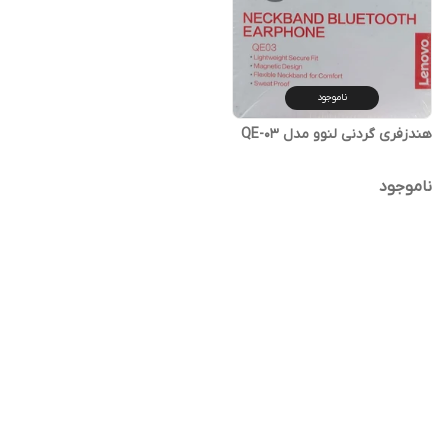
ناموجود
هندزفری گردنی لنوو مدل QE-03
ناموجود