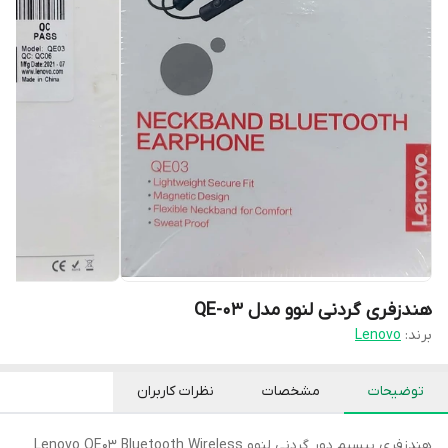
هندزفری گردنی لنوو مدل QE-03
برند:
Lenovo
توضیحات
مشخصات
نظرات کاربران
هندزفری بیسیم دور گردنی لنوو Lenovo QE03 Bluetooth Wireless