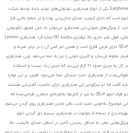
Earphone یکی از انواع هندزفری بلوتوثی‌های تولید شده توسط شرکت
لنوو است که دارای کیفیت صدای مثال‌زدنی بوده و در سطح بالایی قرار
دارد. از ویژگی‌های صوتی این هندزفری می‌توان به باس عمیق، ارگونومی
عالی، طول عمر باتری بالا، برقراری مکالمه HD اشاره کرد. هندزفری Lenovo
QE03 دارای فرمی فلزی است و همین امر کمی آن را در برابر ضربه و
فشار مقاوم می‌سازد و کاربری خوبی را نیز به شما می‌دهد. وزن هندزفری
در کل به چیزی حدود 31 گرم می‌رسد که خیلی زیاد نیست و استفاده
طولانی‌مدت از هندزفری باعث خستگی شما نمی‌شود. افزون بر این موارد
باید گفت که دو سرگوشی این هندزفری دارای خاصیت آهنربایی هستند.
دو طرف لنوو QE03 به غیر از کابل‌ها به‌گونه‌ای متقارن طراحی‌شده که
این موضوع به‌خوبی باعث ثابت باقی ماندن هندزفری روی گردن می‌شود
بهره‌مندی از نسخه 5 بلوتوث در هندزفری بیسیم دور گردنی لنوو،
ویژگی‌هایی نظیر به حداقل رسیدن تأخیر در انتقال، صدای باکیفیت بالا،
پایداری سیگنال و برد وایرلس تا شعاع 10 متر را تضمین می‌کند. روی لنوو