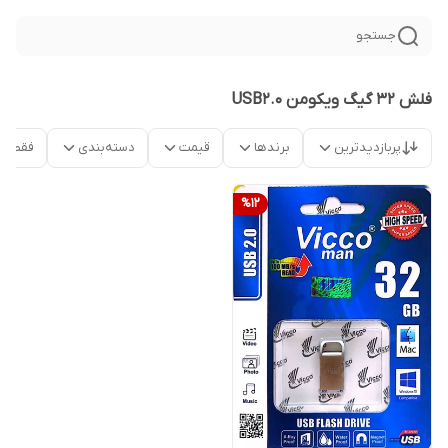
جستجو
فلش 32 گیگ ویکومن USB2.0
پربازدیدترین
برندها
قیمت
دسته‌بندی
فقط م
%
12