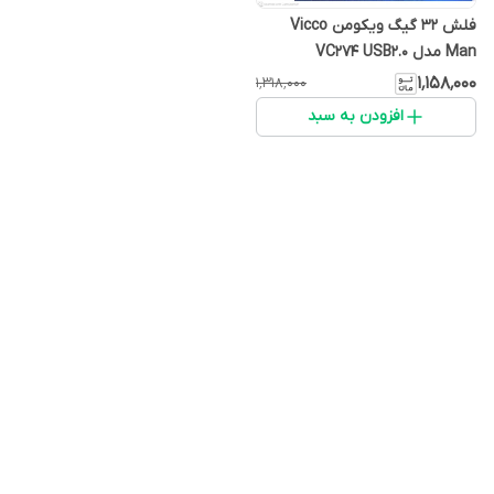
فلش 32 گیگ ویکومن Vicco
Man مدل VC274 USB2.0
۱٬۱۵۸٬۰۰۰
۱٬۳۱۸٬۰۰۰
افزودن به سبد