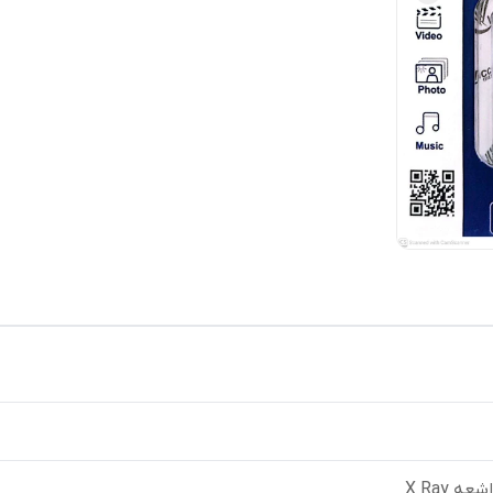
گارانتی مادام العمر
:
نوین رایانه سگال
ه X Ray