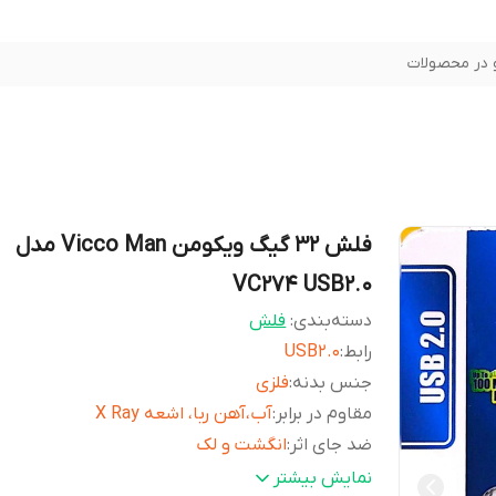
در محصولات
فلش 32 گیگ ویکومن Vicco Man مدل
VC274 USB2.0
دسته‌بندی
:
فلش
رابط
:
USB2.0
جنس بدنه
:
فلزی
مقاوم در برابر
:
آب،آهن ربا، اشعه X Ray
ضد جای اثر
:
انگشت و لک
موجود در رنگ
:
نقره ای
نمایش بیشتر