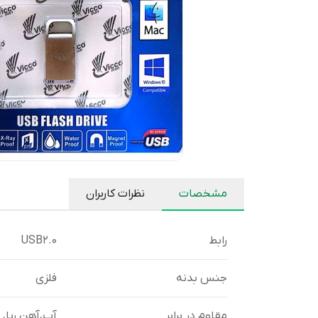
مشخصات
نظرات کاربران
رابط
USB2.0
جنس بدنه
فلزی
مقاوم در برابر
آب،آهن ربا، اشع