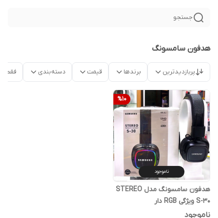
جستجو
هدفون سامسونگ
پربازدیدترین
برندها
قیمت
دسته‌بندی
فقط م
%
10
ناموجود
هدفون سامسونگ مدل STEREO
S-30 ویژگی RGB دار
ناموجود