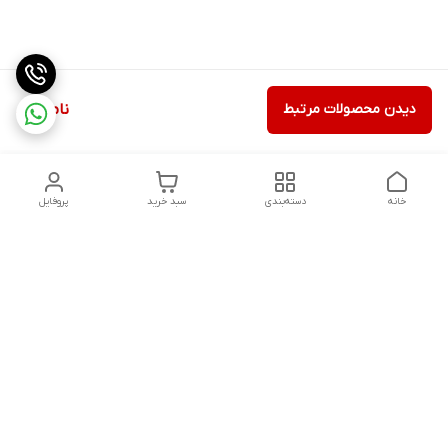
دیدن محصولات مرتبط
ناموجود
خانه
دسته‌بندی
سبد خرید
پروفایل
دسترسی سریع
درباره ما
شکایات
روزهای کاری فروشگاه شنبه تا پنج شنبه ،ازساعت صبح ها10 الی