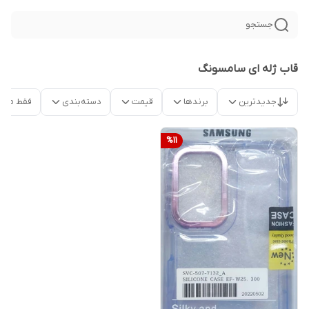
جستجو
قاب ژله ای سامسونگ
جدیدترین
برندها
قیمت
دسته‌بندی
فقط محص
%
11