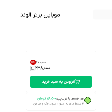
موبایل برتر الوند
۲۷۰٬۰۰۰
11
%
238,000
افزودن به سبد خرید
هر قسط با ترب‌پی:
۵۹٬۵۰۰
تومان
۴ قسط ماهانه. بدون سود، چک و ضامن.