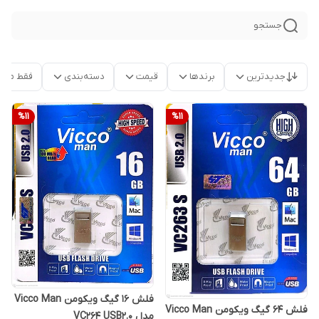
جستجو
جدیدترین
برندها
قیمت
دسته‌بندی
فقط محص
%
11
%
11
فلش 16 گیگ ویکومن Vicco Man
فلش 64 گیگ ویکومن Vicco Man
مدل VC264 USB2.0