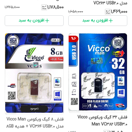
مدل VC263 USB2.0
۱٬۱۷۸٬۵۰۰
۱٬۳۲۵٬۸۰۰
۱٬۴۶۹٬۰۰۰
۱٬۶۵۸٬۰۰۰
افزودن به سبد
افزودن به سبد
%
6
ناموجود
فلش 32 گیگ ویکومن Vicco
فلش 8 گیگ ویکومن Vicco Man
Man VC382 USB3.0
مدل VC364 USB2.0 + هدیه 8GB