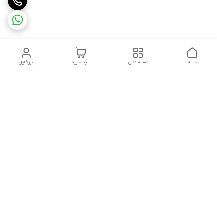
خانه
دسته‌بندی
سبد خرید
پروفایل
دسترسی سریع
درباره ما
شکایات
روزهای کاری فروشگاه شنبه تا پنج شنبه ،ازساعت صبح ها10 الی
13:00 عصرها 17 الی 21:00درصورت امکان پیامک دهیدتادراسرع وقت
پاسخ شماداده شودشماره تماس: 09192880134
02832242845