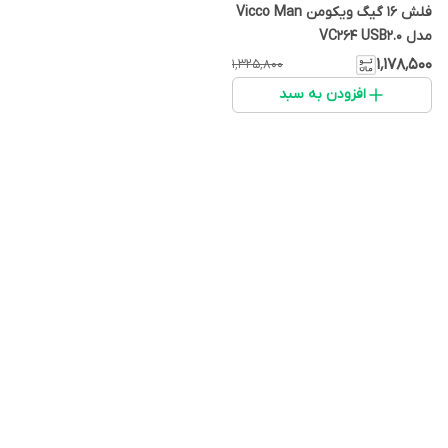
فلش 16 گیگ ویکومن Vicco Man
مدل VC264 USB2.0
۱٬۱۷۸٬۵۰۰
۱٬۳۲۵٬۸۰۰
افزودن به سبد