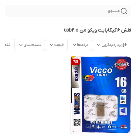
جستجو
فلش 16گیگابایت ویکو من usb2.o
پربازدیدترین
برندها
قیمت
دسته‌بندی
فقط م
%
11