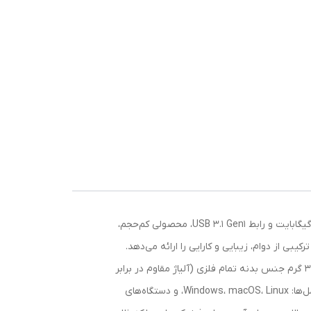
بررسی تخصصی فلش مموری ویکومن ViccoMan VC370s USB 3.1 ظرفیت 64 گیگابایت فلش مموری Vicco VC370s با ظرفیت 64 گیگابایت و رابط USB 3.1 Gen1، محصولی کم‌حجم،
یبی از دوام، زیبایی و کارایی را ارائه می‌دهد.
مشخصات فنی ویژگی توضیحات ظرفیت 64 گیگابایت رابط USB 3.1 (سازگار با نسخه‌های قدیمی‌تر) ابعاد 22 × 11 × 4 میلی‌متر وزن تنها 3 گرم جنس بدنه تمام فلزی (آلیاژ مقاوم در برابر
ضربه و حرارت) طراحی بسیار کوچک و سبک، بدون درپوش، دارای حلقه برای اتصال به جا کلیدی سازگاری پشتیبانی از انواع سیستم‌عامل‌ها: Windows، macOS، Linux، و دستگاه‌های