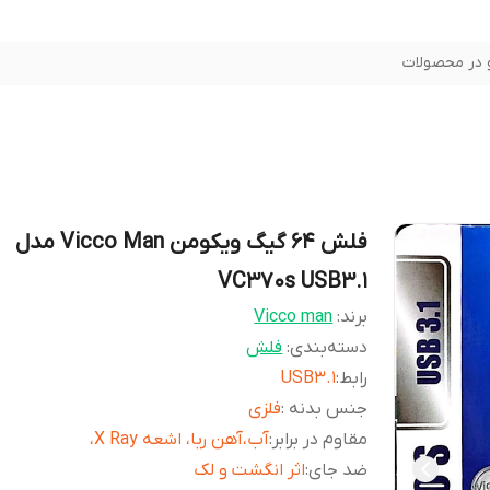
در محصولات
فلش 64 گیگ ویکومن Vicco Man مدل
VC370s USB3.1
برند:
Vicco man
دسته‌بندی
:
فلش
رابط
:
USB3.1
جنس بدنه
:
فلزی
مقاوم در برابر
:
آب،آهن ربا، اشعه X Ray،
ضد جای
:
اثر انگشت و لک