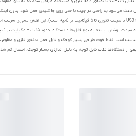
دیجیتال مجهز به پورت USB-A طراحی و کیفیت ساخت فلش VC370s با بدنه‌ی کاملاً فلزی و مستحکم طرا
 آن باعث می‌شود به راحتی در جیب یا حتی روی جا کلیدی حمل شود، بدون اینکه 
بهره‌مندی از رابط USB 3.1 Gen1 (که در عمل مشابه USB 3.0 با سرعت تئوری تا 5 گیگابیت بر
سرعت خواندن: معمولاً تا حدود 90 تا 110 مگاب
 شخصی کاملاً مناسب است. نقاط قوت طراحی بسیار کوچک و قابل حمل بدنه‌ی فلزی و م
ی از دستگاه‌ها نکات قابل توجه به دلیل اندازه‌ی بسیار کوچک، احتمال گم شد