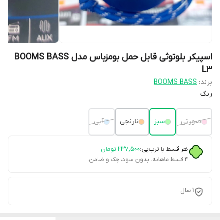
اسپیکر بلوتوثی قابل حمل بومزباس مدل BOOMS BASS
L3
برند:
BOOMS BASS
رنگ
صورتی
سبز
نارنجی
آبی
هر قسط با ترب‌پی:
۲۳۷٬۵۰۰
تومان
۴ قسط ماهانه. بدون سود، چک و ضامن.
1 سال