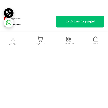
۱٬۰۵۰٬۰۰۰
9
%
افزودن به سبد خرید
950,000
خانه
دسته‌بندی
سبد خرید
پروفایل
دسترسی سریع
درباره ما
شکایات
روزهای کاری فروشگاه شنبه تا پنج شنبه ،ازساعت صبح ها10 الی
13:00 عصرها 17 الی 21:00درصورت امکان پیامک دهیدتادراسرع وقت