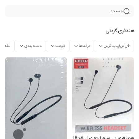
جستجو
هندفری گردنی
پربازدیدترین
برندها
قیمت
دسته‌بندی
فقط م
هندزفری بی سیم لیتو مدل LB-05