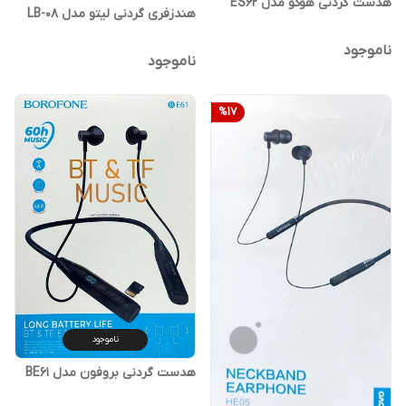
هدست گردنی هوکو مدل ES62
هندزفری گردنی لیتو مدل LB-08
ناموجود
ناموجود
%
17
ناموجود
هدست گردنی بروفون مدل BE61