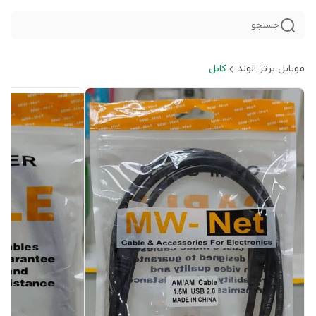
جستجو
موبایل برتر الوند
کابل