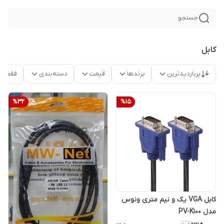
جستجو
کابل
پربازدیدترین
برندها
قیمت
دسته‌بندی
فقط م
%
32
%
15
کابل VGA یک و نیم متری ونوس
مدل PV-K100