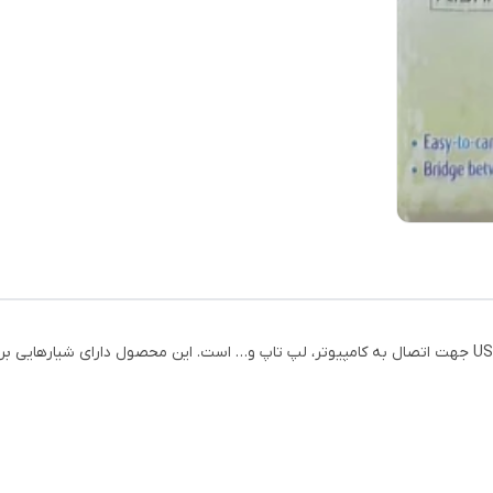
کارت خوان حافظه سایوتیم مدل SY-638 دارای پورت USB جهت اتصال به کامپیوتر، لپ تاپ و… است. این محصول