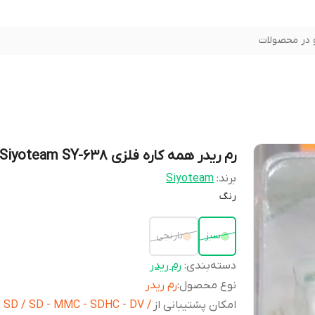
در محصولات
رم ریدر همه کاره فلزی Siyoteam SY-638
برند:
Siyoteam
رنگ
سبز
نارنجی
دسته‌بندی
:
رم ریدر
نوع محصول
:
رم ریدر
امکان پشتیبانی از
 SD / SD - MMC - SDHC - DV /