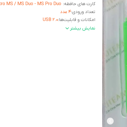
کارت های حافظه
:
cro MS / MS Duo - MS Pro Duo
تعداد ورودی
:
۴ عدد
امکانات و قابلیت‌ها
:
USB ۲.۰
ابعاد
:
55x21x11 میلی متر
نمایش بیشتر
وزن
:
10 گرم