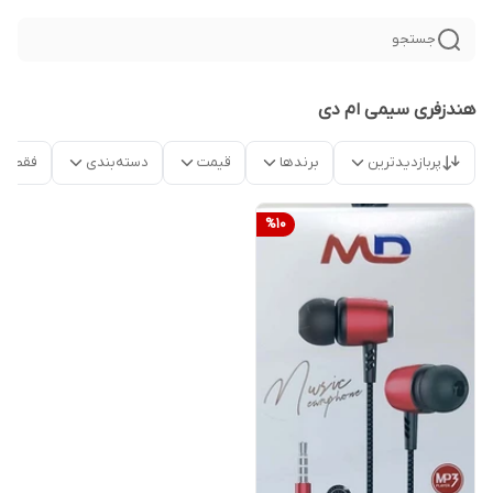
جستجو
هندزفری سیمی ام دی
پربازدیدترین
برندها
قیمت
دسته‌بندی
فقط م
%
10