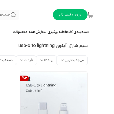
ورود / ثبت نام
جستجو 
دسته‌بندی کالاها
خانه
پیگیری سفارش
همه محصولات
سیم شارژر آیفون usb-c to lightning
جدیدترین
برندها
قیمت
دسته‌بند
%
6