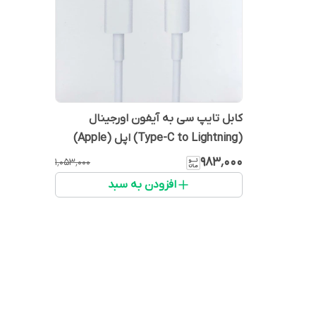
کابل تایپ سی به آیفون اورجینال
(Type-C to Lightning) اپل (Apple)
طول 1 متر مدل A1703
۹۸۳٬۰۰۰
۱٬۰۵۳٬۰۰۰
افزودن به سبد