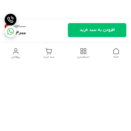
۱٬۰۵۳٬۰۰۰
6
%
افزودن به سبد خرید
983,000
خانه
دسته‌بندی
سبد خرید
پروفایل
دسترسی سریع
درباره ما
شکایات
روزهای کاری فروشگاه شنبه تا پنج شنبه ،ازساعت صبح ها10 الی
13:00 عصرها 17 الی 21:00درصورت امکان پیامک دهیدتادراسرع وقت