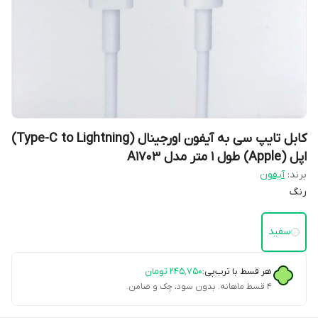
کابل تایپ سی به آیفون اورجینال (Type-C to Lightning)
اپل (Apple) طول 1 متر مدل A1703
برند:
آیفون
رنگ
سفید
هر قسط با ترب‌پی:
۲۴۵٬۷۵۰
تومان
۴ قسط ماهانه. بدون سود، چک و ضامن.