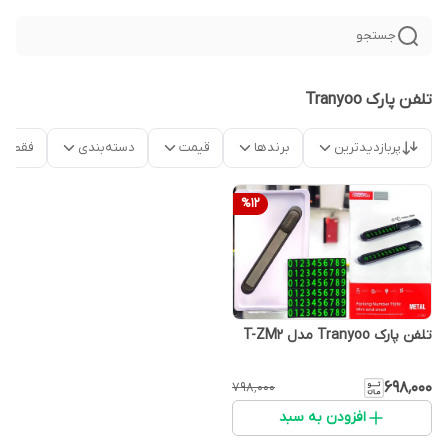
جستجو
تلفن پارک Tranyoo
پربازدیدترین
برندها
قیمت
دسته‌بندی
فقط م
%
12
تلفن پارک Tranyoo مدل T-ZM2
۶۹۸٬۰۰۰
۷۹۸٬۰۰۰
افزودن به سبد