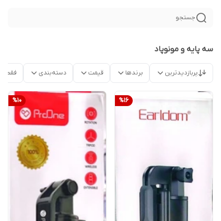
جستجو
سه پایه و مونوپاد
پربازدیدترین
برندها
قیمت
دسته‌بندی
فقط م
%
10
%
16