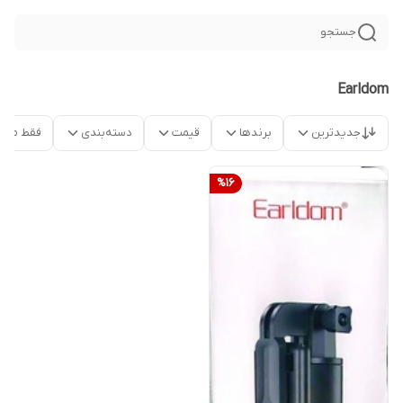
جستجو
Earldom
جدیدترین
برندها
قیمت
دسته‌بندی
فقط محص
%
16