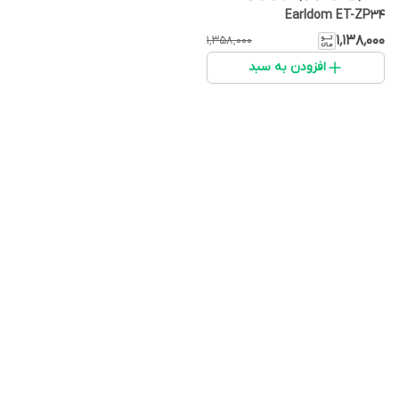
Earldom ET-ZP34
۱٬۱۳۸٬۰۰۰
۱٬۳۵۸٬۰۰۰
افزودن به سبد