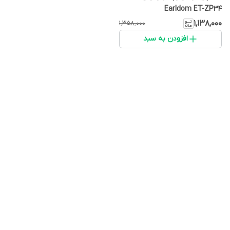
Earldom ET-ZP34
۱٬۱۳۸٬۰۰۰
۱٬۳۵۸٬۰۰۰
افزودن به سبد