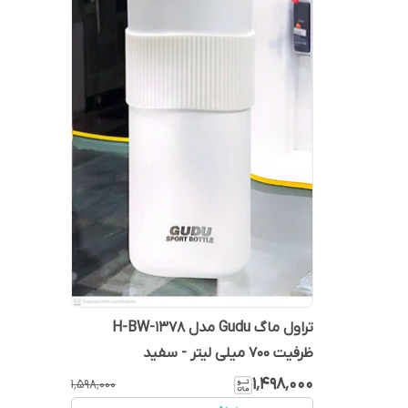
تراول ماگ Gudu مدل H-BW-1378
ظرفیت 700 میلی لیتر - سفید
۱٬۴۹۸٬۰۰۰
۱٬۵۹۸٬۰۰۰