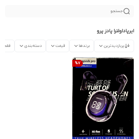
جستجو
ایرپاداولترا پادز پرو
پربازدیدترین
برندها
قیمت
دسته‌بندی
فقط م
%
7