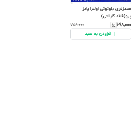
هندزفری بلوتوثی اولترا پادز
پرو(فاقد گارانتی)
۶۹۸٬۰۰۰
۷۵۸٬۰۰۰
افزودن به سبد