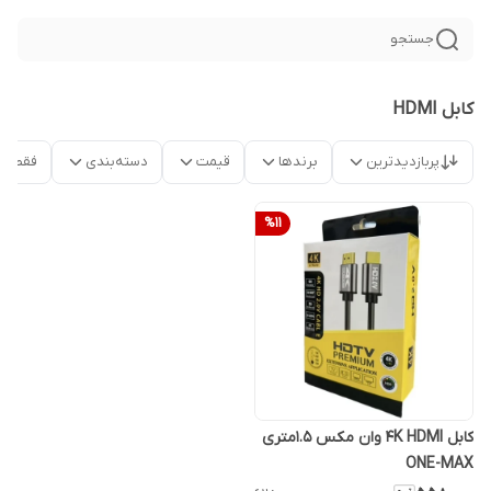
جستجو
کابل HDMI
پربازدیدترین
برندها
قیمت
دسته‌بندی
فقط م
%
11
کابل 4K HDMI وان مکس 1.5متری
ONE-MAX