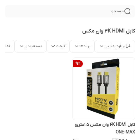
جستجو
کابل 4K HDMI وان مکس
پربازدیدترین
برندها
قیمت
دسته‌بندی
فقط م
%
11
کابل 4K HDMI وان مکس 1.5متری
ONE-MAX