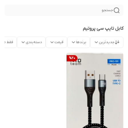
جستجو
کابل تایپ سی پروتیم
جدیدترین
برندها
قیمت
دسته‌بندی
فقط محص
%
20