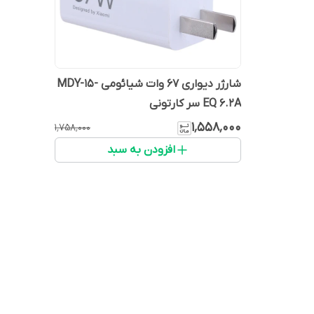
شارژر دیواری 67 وات شیائومی MDY-15-
EQ 6.2A سر کارتونی
۱٬۵۵۸٬۰۰۰
۱٬۷۵۸٬۰۰۰
افزودن به سبد