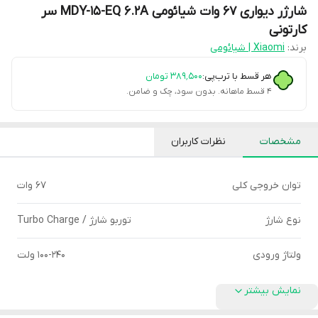
شارژر دیواری 67 وات شیائومی MDY-15-EQ 6.2A سر
کارتونی
برند:
Xiaomi | شیائومی
هر قسط با ترب‌پی:
۳۸۹٬۵۰۰
تومان
۴ قسط ماهانه. بدون سود، چک و ضامن.
مشخصات
نظرات کاربران
توان خروجی کلی
67 وات
نوع شارژ
توربو شارژ / Turbo Charge
ولتاژ ورودی
۱۰۰-۲۴۰ ولت
نمایش بیشتر