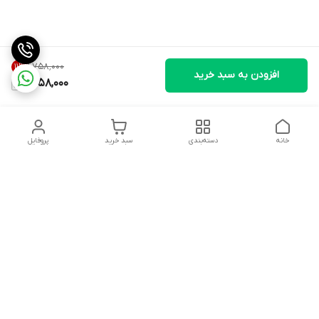
۱٬۷۵۸٬۰۰۰
11
%
افزودن به سبد خرید
1,558,000
خانه
دسته‌بندی
سبد خرید
پروفایل
دسترسی سریع
درباره ما
شکایات
روزهای کاری فروشگاه شنبه تا پنج شنبه ،ازساعت صبح ها10 الی