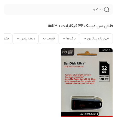
جستجو
فلش سن دیسک 32 گیگابایت usb3.0
پربازدیدترین
برندها
قیمت
دسته‌بندی
فقط م