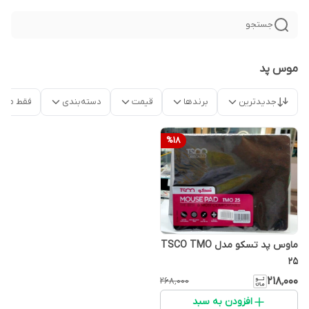
جستجو
موس پد
جدیدترین
برندها
قیمت
دسته‌بندی
فقط محص
%
18
ماوس پد تسکو مدل TSCO TMO
25
۲۱۸٬۰۰۰
۲۶۸٬۰۰۰
افزودن به سبد