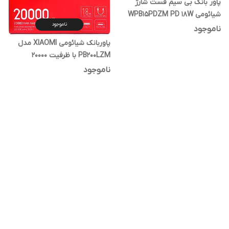
پاور بانک بی سیم فست شارژ
شیائومی WPB15PDZM PD 18W
ناموجود
ظرفیت 20000 میلی آمپر ساعت
ناموجود
پاوربانک شیائومی XIAOMI مدل
PB200LZM با ظرفیت 20000
ناموجود