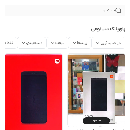
جستجو
پاوربانک شیائومی
جدیدترین
برندها
قیمت
دسته‌بندی
فقط محص
ناموجود