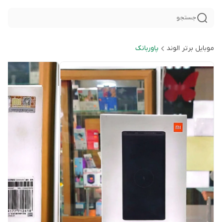
جستجو
موبایل برتر الوند
پاوربانک