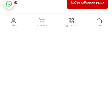
دیدن محصولات مرتبط
ناموجود
خانه
دسته‌بندی
سبد خرید
پروفایل
دسترسی سریع
درباره ما
شکایات
روزهای کاری فروشگاه شنبه تا پنج شنبه ،ازساعت صبح ها10 الی
13:00 عصرها 17 الی 21:00درصورت امکان پیامک دهیدتادراسرع وقت
پاسخ شماداده شودشماره تماس: 09192880134
02832242845
شماره تماس
09192880134