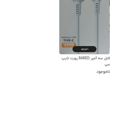
ناموجود
کابل سه آمپر BARED پورت تایپ
سی
ناموجود