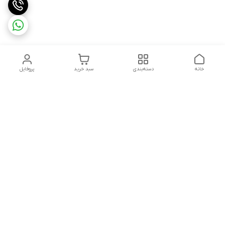
خانه
دسته‌بندی
سبد خرید
پروفایل
دسترسی سریع
درباره ما
شکایات
روزهای کاری فروشگاه شنبه تا پنج شنبه ،ازساعت صبح ها10 الی
13:00 عصرها 17 الی 21:00درصورت امکان پیامک دهیدتادراسرع وقت
پاسخ شماداده شودشماره تماس: 09192880134
02832242845