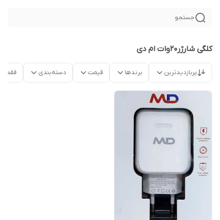
جستجو
کلگی شارژر20وات ام دی
پربازدیدترین
برندها
قیمت
دسته‌بندی
فقط م