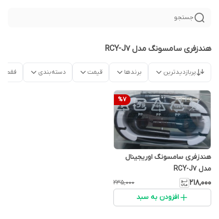
جستجو
هندزفری سامسونگ مدل RCY-J7
پربازدیدترین
برندها
قیمت
دسته‌بندی
فقط م
%
7
هندزفری سامسونگ اوریجینال
مدل RCY-J7
۲۱۸٬۰۰۰
۲۳۵٬۰۰۰
افزودن به سبد