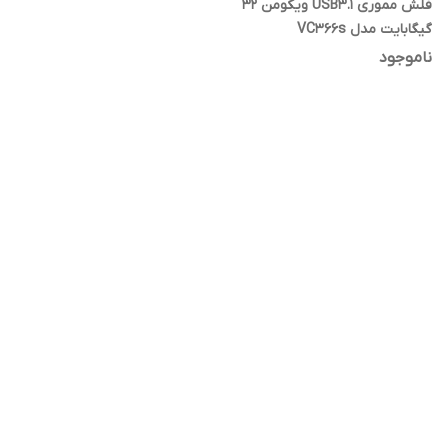
فلش مموری USB3.1 ویکومن 32
گیگابایت مدل VC366s
ناموجود