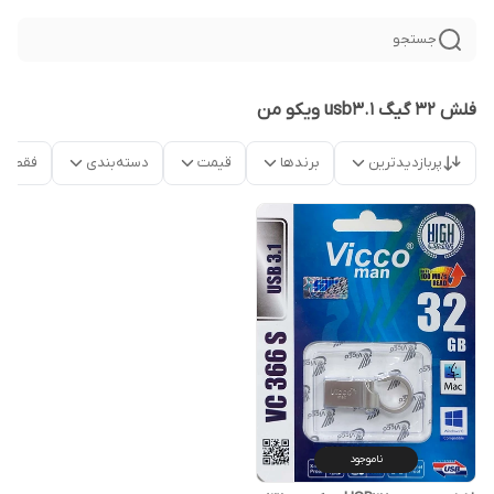
جستجو
فلش 32 گیگ usb3.1 ویکو من
پربازدیدترین
برندها
قیمت
دسته‌بندی
فقط م
ناموجود