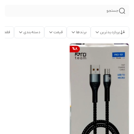
جستجو
پربازدیدترین
برندها
قیمت
دسته‌بندی
فقط م
%
8