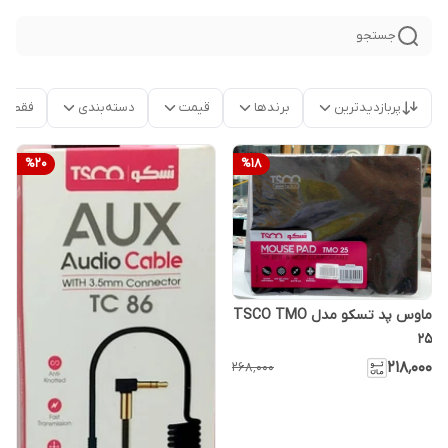
جستجو
پربازدیدترین
برندها
قیمت
دسته‌بندی
فقط م
%
20
%
18
ماوس پد تسکو مدل TSCO TMO
25
۲۱۸٬۰۰۰
۲۶۸٬۰۰۰