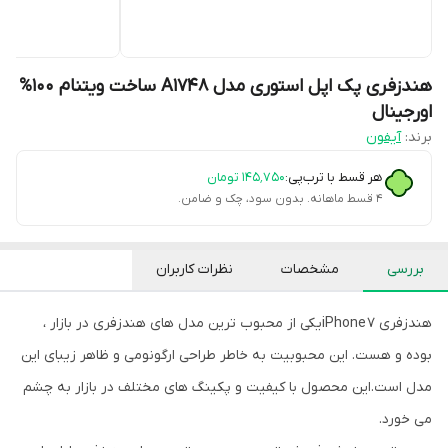
هندزفری پک اپل استوری مدل A1748 ساخت ویتنام 100%
اورجینال
برند:
آیفون
هر قسط با ترب‌پی:
۱۴۵٬۷۵۰
تومان
۴ قسط ماهانه. بدون سود، چک و ضامن.
بررسی
مشخصات
نظرات کاربران
هندزفری iPhone 7یکی از محبوب ترین مدل های هندزفری در بازار ،
بوده و هست. این محبوبیت به خاطر طراحی ارگونومی و ظاهر زیبای این
مدل است.این محصول با کیفیت و پکینگ های مختلف در بازار به چشم
می خورد.