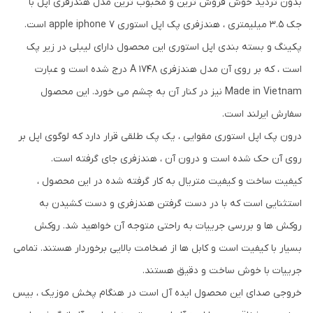
بدون تردید خوش فروش ترین و محبوب ترین مدل هندزفری اپل با
جک 3.5 میلیمتری ، هندزفری پک اپل استوری apple iphone 7 است.
پکینگ و بسته بندی اپل استوری این محصول دارای لیبلی در زیر پک
است ، که بر روی آن مدل هندزفری A 1748 درج شده است و عبارت
Made in Vietnam نیز در کنار آن به چشم می خورد. این محصول
سفارش ایرلند است.
درون پک اپل استوری مقوایی ، یک پک طلقی قرار دارد که لوگوی اپل بر
روی آن حک شده است و درون آن ، هندزفری جای گرفته است.
کیفیت ساخت و کیفیت متریال به کار گرفته شده در این محصول ،
استثنایی است که با در دست گرفتن هندزفری و دست کشیدن به
روکش ها و بررسی جرییات به راحتی متوجه آن خواهید شد. روکش
بسیار با کیفیت است و کابل ها از ضخامت بالایی برخوردار هستند. تمامی
جرییات با خوش ساخت و دقیق هستند.
خروجی صدای این محصول ایده آل است در هنگام پخش موزیک ، بیس