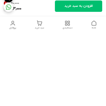
۶۴۰٬۰۰۰
8
%
افزودن به سبد خرید
583,000
خانه
دسته‌بندی
سبد خرید
پروفایل
دسترسی سریع
درباره ما
شکایات
روزهای کاری فروشگاه شنبه تا پنج شنبه ،ازساعت صبح ها10 الی
13:00 عصرها 17 الی 21:00درصورت امکان پیامک دهیدتادراسرع وقت
پاسخ شماداده شودشماره تماس: 09192880134
02832242845
شماره تماس
09192880134