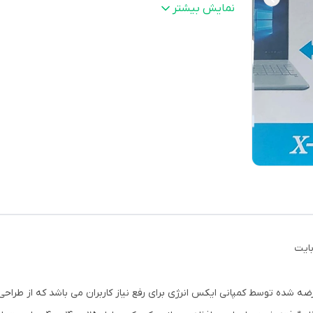
سازگار با
ows Xp/Vista/7/8/10 ، Mac Os
نمایش بیشتر
سیستم‌عامل های
:
10.3 ، Linux 2.6
ظرفیت
:
32GB
گارانتی شرکتی
:
مادام العمر
مقاومت در برابر آب
:
بله
ضدگرد و غبار
:
بله
ضد لرزش
:
بله
یک محصول کاربردی عرضه شده توسط کمپانی ایکس انرژی برای رفع نیاز کاربران می باشد که ا