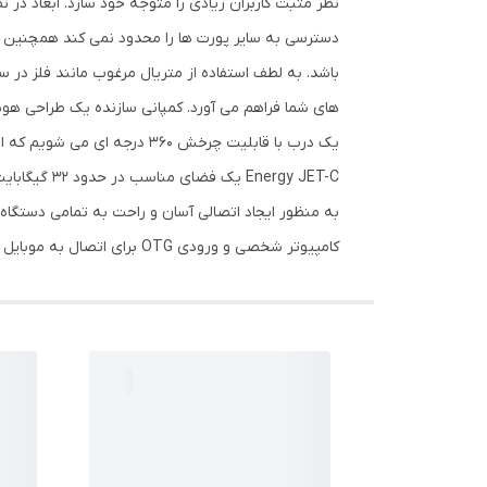
nergy JET-C
کامپیوتر شخصی و ورودی OTG برای اتصال به موبایل و تبلت تجهیز کرده است که هیچ جای بحثی را باقی نمی گذارد.