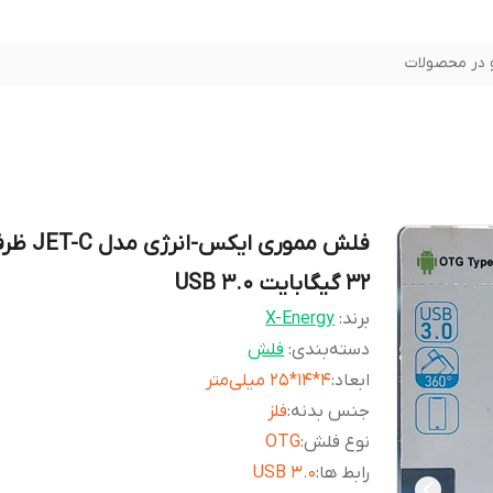
در محصولات
فلش مموری ایکس-ان
32 گیگابایت USB 3.0
برند:
X-Energy
دسته‌بندی
:
فلش
ابعاد
:
۴*۱۴*۲۵ میلی‌متر
جنس بدنه
:
فلز
نوع فلش
:
OTG
رابط ها
:
USB 3.0