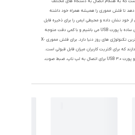
خود سازد. ابعاد در نظر گرفته شده برای این حافظه ی جانبی کوچک معادل 25 در 14 در 4 میلی متر است که به هنگام اتصال به دستگاه های مختلف
 می باشد که به کاربر این امکان را می دهد تا فلش مموری را همیشه همراه خود داشته
X-Ene، بدنه در برابر صدمات جزئی مقاومت کافی از خود نشان داده و محیطی ایمن را برای ذخیره فایل
های شما فراهم می آورد. کمپانی سازنده یک طراحی هوشمندانه برای دستگاه در نظر گرفته بنابراین در نگاه اول شاهد یک فلش مموری ساده با پورت USB می باشیم و با کمی دقت متوجه
یک درب با قابلیت چرخش 360 درجه ای می شویم که از پورت OTG محافظت می کند و نشان از خلاقیت طراحان و هم سو بودن با بهترین تکنولوژی های روز دنیا دارد. برای فلش مموری X-
اضافی خود بپردازند که برای اکثریت کاربران میزان قابل قبولی است.
به منظور ایجاد اتصالی آسان و راحت به تمامی دستگاه ها به منظور اشتراک گذاری و انتقال فایل های ذخیره شده، افلش مموری به دو پورت USB 3.0 برای اتصال به لپ تاپ، ضبط صوت،