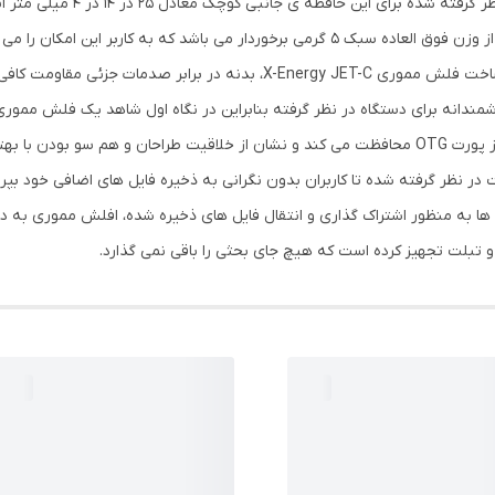
نظر مثبت کاربران زیادی را متوجه 
دسترسی به سایر پورت ها را محدود نمی کند همچنین از وزن فوق العاده سبک 5 گرمی برخوردار
باشد. به لطف استفاده از متریال مرغوب مانند فلز در ساخت فلش مموری rgy JET-C
E یک فضای مناسب در حدود 32 گیگابایت در نظر گرفته شده تا کاربران بدون نگرانی به ذخیره فایل های 