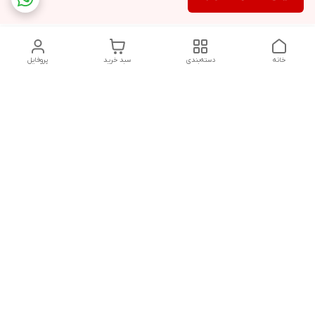
خانه
دسته‌بندی
سبد خرید
پروفایل
دسترسی سریع
درباره ما
شکایات
روزهای کاری فروشگاه شنبه تا پنج شنبه ،ازساعت صبح ها10 الی
13:00 عصرها 17 الی 21:00درصورت امکان پیامک دهیدتادراسرع وقت
پاسخ شماداده شودشماره تماس: 09192880134
02832242845
شماره تماس
09192880134
آدرس ایمیل
mobilebartaralvand@gmail.com