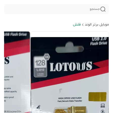
جستجو
موبایل برتر الوند
فلش